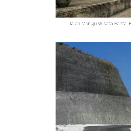
Jalan Menuju Wisata Pantai 