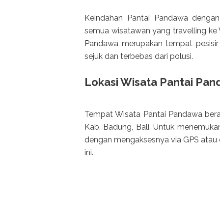
Keindahan Pantai Pandawa dengan
semua wisatawan yang travelling ke W
Pandawa merupakan tempat pesisir
sejuk dan terbebas dari polusi.
Lokasi Wisata Pantai Pan
Tempat Wisata Pantai Pandawa berad
Kab. Badung, Bali. Untuk menemukan
dengan mengaksesnya via GPS atau 
ini.