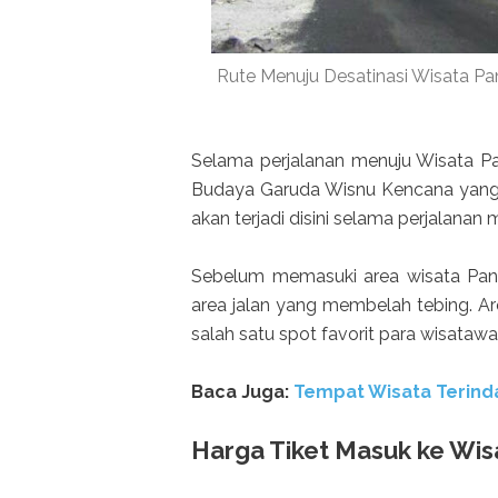
Rute Menuju Desatinasi Wisata Pa
Selama perjalanan menuju Wisata P
Budaya Garuda Wisnu Kencana yang 
akan terjadi disini selama perjalana
Sebelum memasuki area wisata Pant
area jalan yang membelah tebing. Ar
salah satu spot favorit para wisataw
Baca Juga:
Tempat Wisata Terinda
Harga Tiket Masuk ke Wis