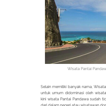
Wisata Pantai Pandaw
Selain memiliki banyak nama, Wisata
untuk umum didominasi oleh wisata
kini wisata Pantai Pandawa sudah ti
dari dalam negeri atau wisatawan dom