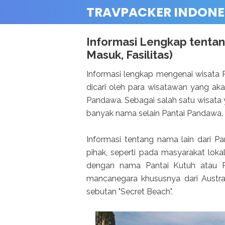
TRAVPACKER INDONE
Informasi Lengkap tentang
Masuk, Fasilitas)
Informasi lengkap mengenai wisata
dicari oleh para wisatawan yang ak
Pandawa. Sebagai salah satu wisata y
banyak nama selain Pantai Pandawa.
Informasi tentang nama lain dari P
pihak, seperti pada masyarakat lok
dengan nama Pantai Kutuh atau P
mancanegara khususnya dari Austr
sebutan "Secret Beach".