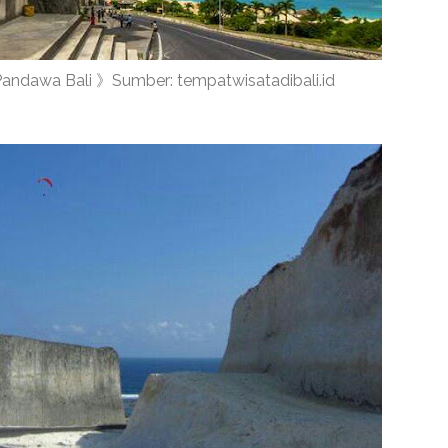
Pandawa Bali 》Sumber: tempatwisatadibali.id