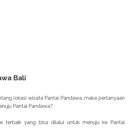
awa Bali
entang lokasi wisata Pantai Pandawa, maka pertanyaan
enuju Pantai Pandawa?
terbaik yang bisa dilalui untuk menuju ke Pantai