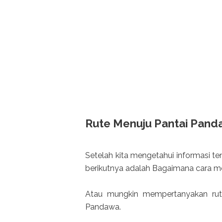
Rute Menuju Pantai Pand
Setelah kita mengetahui informasi t
berikutnya adalah Bagaimana cara m
Atau mungkin mempertanyakan rute 
Pandawa.