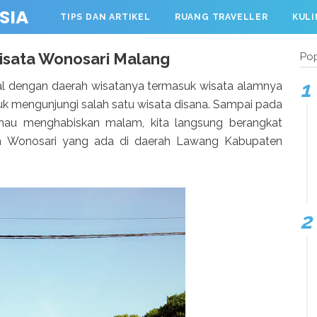
SIA
TIPS DAN ARTIKEL
RUANG TRAVELLER
KULI
WISATA
isata Wonosari Malang
Pop
l dengan daerah wisatanya termasuk wisata alamnya
k mengunjungi salah satu wisata disana. Sampai pada
mau menghabiskan malam, kita langsung berangkat
eh Wonosari yang ada di daerah Lawang Kabupaten