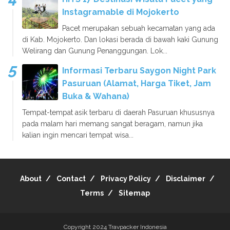
Instagramable di Mojokerto
Pacet merupakan sebuah kecamatan yang ada
di Kab. Mojokerto. Dan lokasi berada di bawah kaki Gunung
Welirang dan Gunung Penanggungan. Lok...
Informasi Terbaru Saygon Night Park
Pasuruan (Alamat, Harga Tiket, Jam
Buka & Wahana)
Tempat-tempat asik terbaru di daerah Pasuruan khususnya
pada malam hari memang sangat beragam, namun jika
kalian ingin mencari tempat wisa...
About
Contact
Privacy Policy
Disclaimer
Terms
Sitemap
Copyright 2024
Travpacker Indonesia