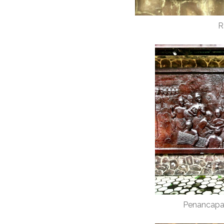
R
Penancapan