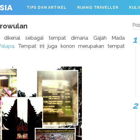
SIA
TIPS DAN ARTIKEL
RUANG TRAVELLER
KULI
WISATA
Trowulan
Pop
 dikenal sebagai tempat dimana Gajah Mada
alapa
. Tempat ini juga konon merupakan tempat